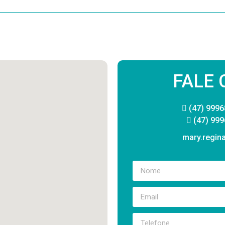
FALE
(47) 9996
(47) 999
mary.regina